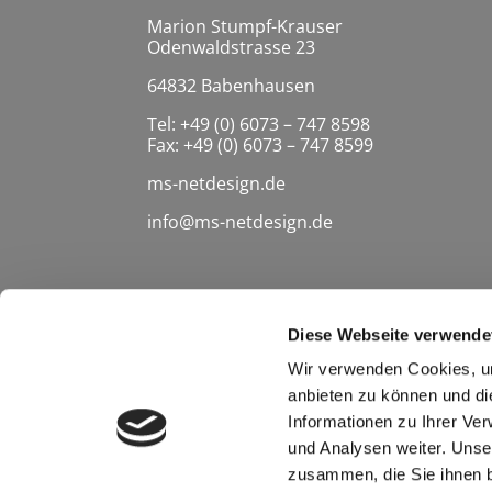
Marion Stumpf-Krauser
Odenwaldstrasse 23
64832 Babenhausen
Tel: +49 (0) 6073 – 747 8598
Fax: +49 (0) 6073 – 747 8599
ms-netdesign.de
info@ms-netdesign.de
Diese Webseite verwende
Wir verwenden Cookies, um
anbieten zu können und di
HOME
WHAT WE DO
PROJEKTE
I
Informationen zu Ihrer Ve
und Analysen weiter. Unse
©
2026
MS NetDesign - Digital Media Solutions, Babenh
zusammen, die Sie ihnen b