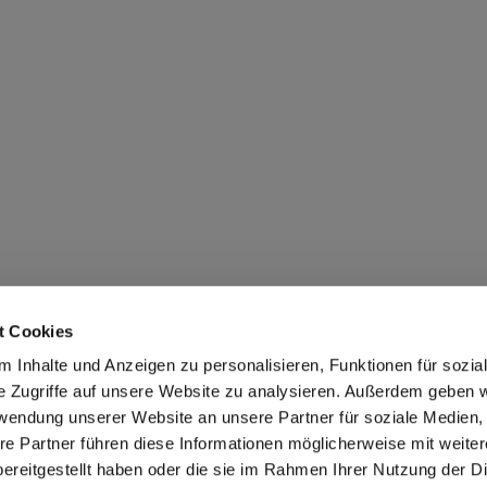
t Cookies
 Inhalte und Anzeigen zu personalisieren, Funktionen für sozia
e Zugriffe auf unsere Website zu analysieren. Außerdem geben w
MPRESSUM & AGB
DATENSCHUTZERKLÄRUNG
rwendung unserer Website an unsere Partner für soziale Medien
re Partner führen diese Informationen möglicherweise mit weite
ausen/Hessen. Alle Urheberrechte vorbehalten.
Powered by MS NetDesign - Dig
ereitgestellt haben oder die sie im Rahmen Ihrer Nutzung der D